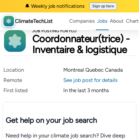
🔔 Weekly job notifications
Sign up here
ClimateTechList
Companies
Jobs
About
Chart
JOB POSTING FOR FLO
Coordonnateur(trice) -
Inventaire & logistique
Location
Montreal Quebec Canada
Remote
See job post for details
First listed
In the last 3 months
Get help on your
job search
Need help in your climate job search? Dive deep