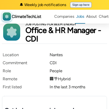
🔔 Weekly job notifications
Sign up here
ClimateTechList
Companies
Jobs
About
Chart
JOB POSTING FOR BEEM ENERGY
Office & HR Manager -
CDI
Location
Nantes
Commitment
CDI
Role
People
Remote
🏢🌴Hybrid
First listed
In the last 3 months