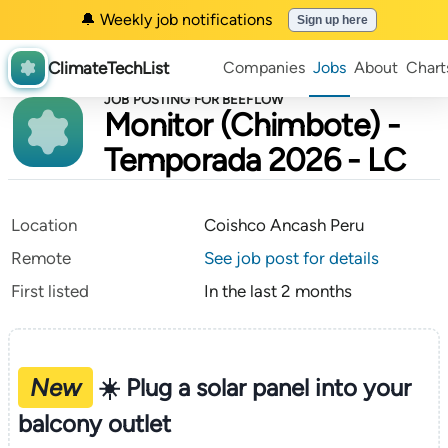
🔔 Weekly job notifications
Sign up here
ClimateTechList
Companies
Jobs
About
Chart
JOB POSTING FOR BEEFLOW
Monitor (Chimbote) -
Temporada 2026 - LC
Location
Coishco Ancash Peru
Remote
See job post for details
First listed
In the last 2 months
New
☀️ Plug a solar panel into your
balcony outlet