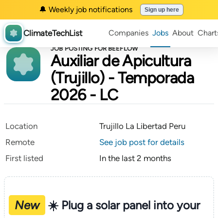
🔔 Weekly job notifications
Sign up here
ClimateTechList
Companies
Jobs
About
Chart
JOB POSTING FOR BEEFLOW
Auxiliar de Apicultura
(Trujillo) - Temporada
2026 - LC
Location
Trujillo La Libertad Peru
Remote
See job post for details
First listed
In the last 2 months
New
☀️ Plug a solar panel into your