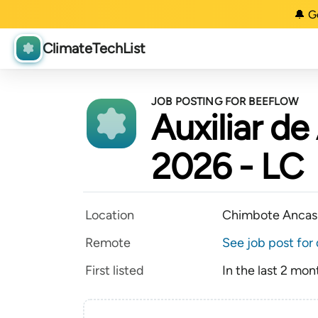
🔔 G
ClimateTechList
JOB POSTING FOR BEEFLOW
Auxiliar d
2026 - LC
Location
Chimbote Ancas
Remote
See job post for 
First listed
In the last 2 mon