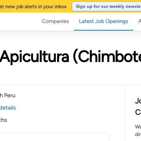
et new job alerts in your inbox
Sign up for our weekly newsle
Companies
Latest Job Openings
e Apicultura (Chimbo
h Peru
J
details
C
ths
Wa
di