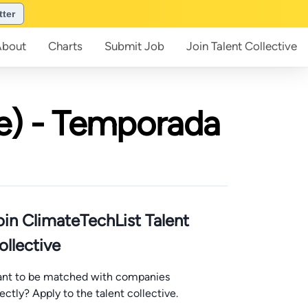
tter
About
Charts
Submit
Job
Join
Talent Collective
te) - Temporada
oin ClimateTechList Talent
ollective
nt to be matched with companies
rectly? Apply to the talent collective.