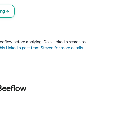
ing →
o Beeflow before applying! Do a LinkedIn search to
this LinkedIn post from Steven for more details
Beeflow