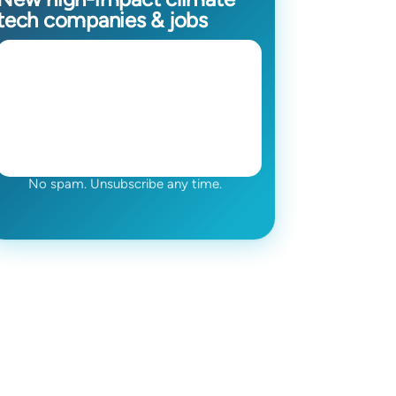
tech companies & jobs
No spam. Unsubscribe any time.